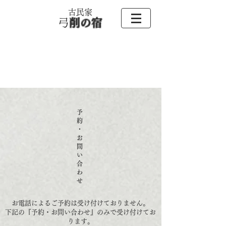
古民家
​
弓削の宿
予
約
・
お
問
い
合
わ
せ
お電話によるご予約は受け付けておりません。
​下記の『予約・お問い合わせ』のみで受け付けてお
ります。